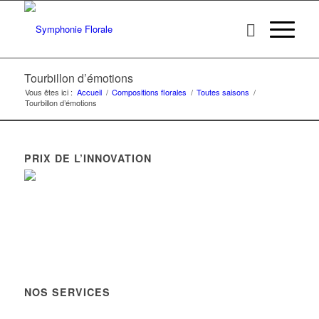
Tourbillon d’émotions
Vous êtes ici :
Accueil
/
Compositions florales
/
Toutes saisons
/
Tourbillon d’émotions
PRIX DE L’INNOVATION
Symphonie Florale remporte le concours régional de l’innovation
artisanale « Stars & Métiers Languedoc-Roussillon 2013″
NOS SERVICES
Livraison gratuite à St Georges d'Orques et Juvignac