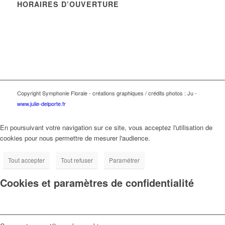
HORAIRES D’OUVERTURE
du lundi au samedi de 9h à 19h30
le dimanche de 9h à 12h30
Copyright Symphonie Florale - créations graphiques / crédits photos : Ju -
www.julie-delporte.fr
En poursuivant votre navigation sur ce site, vous acceptez l'utilisation de
cookies pour nous permettre de mesurer l'audience.
Tout accepter
Tout refuser
Paramétrer
Cookies et paramètres de confidentialité